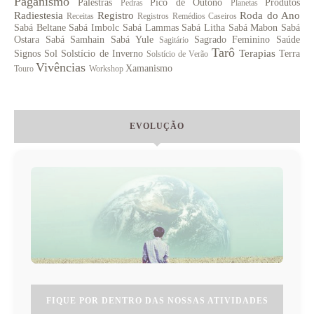
Paganismo
Palestras
Pico de Outono
Produtos
Pedras
Planetas
Radiestesia
Registro
Roda do Ano
Receitas
Registros
Remédios Caseiros
Sabá Beltane
Sabá Imbolc
Sabá Lammas
Sabá Litha
Sabá Mabon
Sabá
Ostara
Sabá Samhain
Sabá Yule
Sagrado Feminino
Saúde
Sagitário
Tarô
Terapias
Signos
Sol
Solstício de Inverno
Terra
Solstício de Verão
Vivências
Xamanismo
Touro
Workshop
EVOLUÇÃO
FIQUE POR DENTRO DAS NOSSAS ATIVIDADES