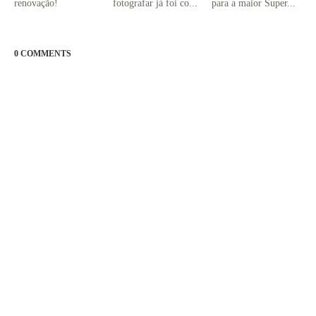
renovação!
fotografar já foi co...
para a maior Super...
0 COMMENTS