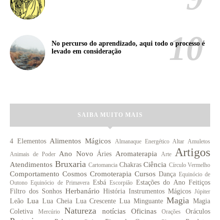
No percurso do aprendizado, aqui todo o processo é
levado em consideração
SAIBA MUITO MAIS
Alimentos Mágicos
4 Elementos
Almanaque Energético
Altar
Amuletos
Artigos
Ano Novo
Aromaterapia
Áries
Animais de Poder
Arte
Bruxaria
Atendimentos
Ciência
Chakras
Cartomancia
Círculo Vermelho
Comportamento
Cosmos
Cromoterapia
Cursos
Dança
Equinócio de
Esbá
Estações do Ano
Feitiços
Outono
Equinócio de Primavera
Escorpião
Herbanário
Filtro dos Sonhos
História
Instrumentos Mágicos
Júpiter
Magia
Lua
Leão
Lua Cheia
Lua Crescente
Lua Minguante
Magia
Natureza
notícias
Oficinas
Coletiva
Oráculos
Mercúrio
Orações