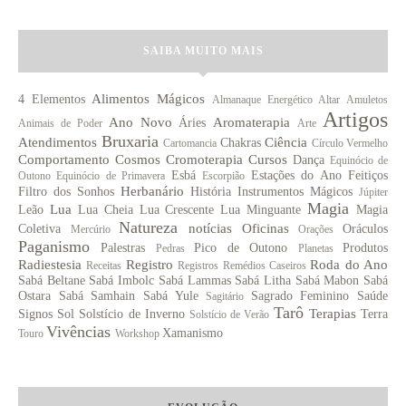
SAIBA MUITO MAIS
Alimentos Mágicos
4 Elementos
Almanaque Energético
Altar
Amuletos
Artigos
Ano Novo
Aromaterapia
Áries
Animais de Poder
Arte
Bruxaria
Atendimentos
Ciência
Chakras
Cartomancia
Círculo Vermelho
Comportamento
Cosmos
Cromoterapia
Cursos
Dança
Equinócio de
Esbá
Estações do Ano
Feitiços
Outono
Equinócio de Primavera
Escorpião
Herbanário
Filtro dos Sonhos
História
Instrumentos Mágicos
Júpiter
Magia
Lua
Leão
Lua Cheia
Lua Crescente
Lua Minguante
Magia
Natureza
notícias
Oficinas
Coletiva
Oráculos
Mercúrio
Orações
Paganismo
Palestras
Pico de Outono
Produtos
Pedras
Planetas
Radiestesia
Registro
Roda do Ano
Receitas
Registros
Remédios Caseiros
Sabá Beltane
Sabá Imbolc
Sabá Lammas
Sabá Litha
Sabá Mabon
Sabá
Ostara
Sabá Samhain
Sabá Yule
Sagrado Feminino
Saúde
Sagitário
Tarô
Terapias
Signos
Sol
Solstício de Inverno
Terra
Solstício de Verão
Vivências
Xamanismo
Touro
Workshop