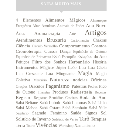
SAIBA MUITO MAIS
Alimentos Mágicos
4 Elementos
Almanaque
Ano Novo
Energético
Altar
Amuletos
Animais de Poder
Artigos
Aromaterapia
Áries
Arte
Bruxaria
Atendimentos
Chakras
Cartomancia
Ciência
Comportamento
Cosmos
Círculo Vermelho
Cromoterapia
Cursos
Dança
Equinócio de Outono
Esbá
Estações do Ano
Equinócio de Primavera
Escorpião
Herbanário
Feitiços
Filtro dos Sonhos
História
Lua
Instrumentos Mágicos
Leão
Lua Cheia
Júpiter
Magia
Lua Crescente
Lua Minguante
Magia
Natureza
notícias
Oficinas
Coletiva
Mercúrio
Paganismo
Oráculos
Palestras
Pico
Orações
Pedras
Radiestesia
de Outono
Produtos
Planetas
Receitas
Registro
Roda do Ano
Registros
Remédios Caseiros
Sabá Beltane
Sabá Imbolc
Sabá Lammas
Sabá Litha
Sabá Mabon
Sabá Ostara
Sabá Samhain
Sabá Yule
Sagrado Feminino
Saúde
Signos
Sol
Sagitário
Tarô
Terapias
Solstício de Inverno
Solstício de Verão
Vivências
Terra
Xamanismo
Touro
Workshop