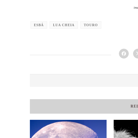
ima
ESBÁ
LUA CHEIA
TOURO
RE