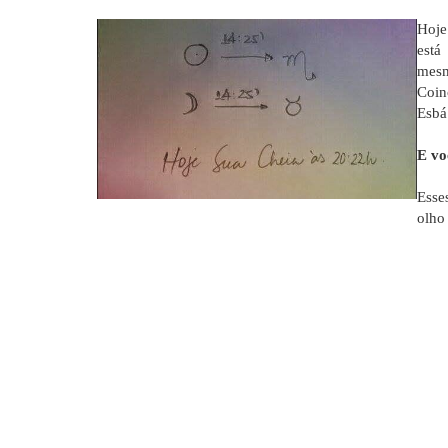
Hoje
está
mes
Coin
Esbá
E vo
Esse
olho