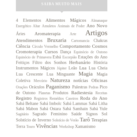
SAIBA MUITO MAIS
Alimentos Mágicos
4 Elementos
Almanaque
Ano Novo
Energético
Altar
Amuletos
Animais de Poder
Artigos
Aromaterapia
Áries
Arte
Bruxaria
Atendimentos
Chakras
Cartomancia
Ciência
Comportamento
Cosmos
Círculo Vermelho
Cromoterapia
Cursos
Dança
Equinócio de Outono
Esbá
Estações do Ano
Equinócio de Primavera
Escorpião
Herbanário
Feitiços
Filtro dos Sonhos
História
Lua
Instrumentos Mágicos
Leão
Lua Cheia
Júpiter
Magia
Lua Crescente
Lua Minguante
Magia
Natureza
notícias
Oficinas
Coletiva
Mercúrio
Paganismo
Oráculos
Palestras
Pico
Orações
Pedras
Radiestesia
de Outono
Produtos
Planetas
Receitas
Registro
Roda do Ano
Registros
Remédios Caseiros
Sabá Beltane
Sabá Imbolc
Sabá Lammas
Sabá Litha
Sabá Mabon
Sabá Ostara
Sabá Samhain
Sabá Yule
Sagrado Feminino
Saúde
Signos
Sol
Sagitário
Tarô
Terapias
Solstício de Inverno
Solstício de Verão
Vivências
Terra
Xamanismo
Touro
Workshop