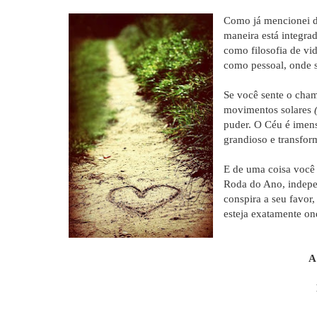
Como já mencionei 
maneira está integra
como filosofia de vi
como pessoal, onde 
Se você sente o cham
movimentos solares
puder. O Céu é imen
grandioso e transfor
E de uma coisa você 
Roda do Ano, indepe
conspira a seu favor
esteja exatamente ond
A