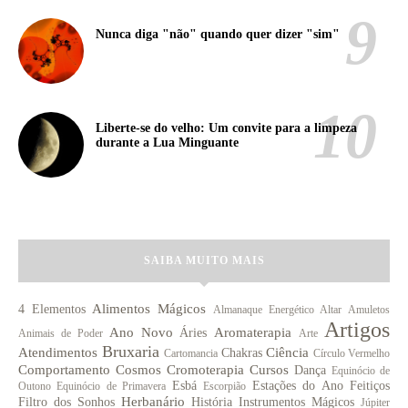
Nunca diga "não" quando quer dizer "sim"
Liberte-se do velho: Um convite para a limpeza
durante a Lua Minguante
SAIBA MUITO MAIS
Alimentos Mágicos
4 Elementos
Almanaque Energético
Altar
Amuletos
Artigos
Ano Novo
Aromaterapia
Áries
Animais de Poder
Arte
Bruxaria
Atendimentos
Ciência
Chakras
Cartomancia
Círculo Vermelho
Comportamento
Cosmos
Cromoterapia
Cursos
Dança
Equinócio de
Esbá
Estações do Ano
Feitiços
Outono
Equinócio de Primavera
Escorpião
Herbanário
Filtro dos Sonhos
História
Instrumentos Mágicos
Júpiter